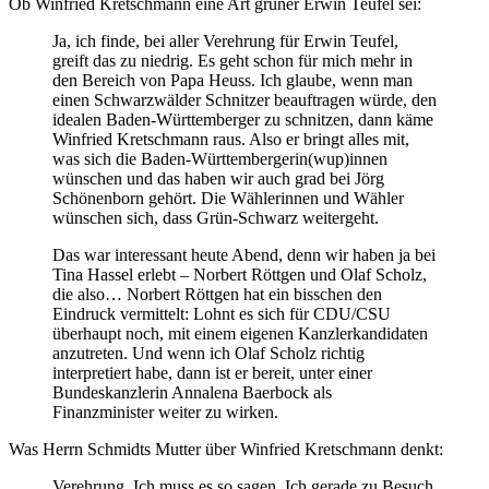
Ob Winfried Kretschmann eine Art grüner Erwin Teufel sei:
Ja, ich finde, bei aller Verehrung für Erwin Teufel,
greift das zu niedrig. Es geht schon für mich mehr in
den Bereich von Papa Heuss. Ich glaube, wenn man
einen Schwarzwälder Schnitzer beauftragen würde, den
idealen Baden-Württemberger zu schnitzen, dann käme
Winfried Kretschmann raus. Also er bringt alles mit,
was sich die Baden-Württembergerin(wup)innen
wünschen und das haben wir auch grad bei Jörg
Schönenborn gehört. Die Wählerinnen und Wähler
wünschen sich, dass Grün-Schwarz weitergeht.
Das war interessant heute Abend, denn wir haben ja bei
Tina Hassel erlebt – Norbert Röttgen und Olaf Scholz,
die also… Norbert Röttgen hat ein bisschen den
Eindruck vermittelt: Lohnt es sich für CDU/CSU
überhaupt noch, mit einem eigenen Kanzlerkandidaten
anzutreten. Und wenn ich Olaf Scholz richtig
interpretiert habe, dann ist er bereit, unter einer
Bundeskanzlerin Annalena Baerbock als
Finanzminister weiter zu wirken.
Was Herrn Schmidts Mutter über Winfried Kretschmann denkt:
Verehrung. Ich muss es so sagen. Ich gerade zu Besuch